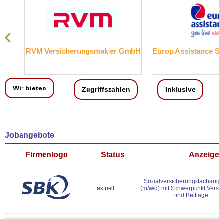
RVM Versicherungsmakler GmbH
Europ Assistance 
Wir bieten
Zugriffszahlen
Inklusive
Jobangebote
Firmenlogo
Status
Anzeigen
Sozialversicherungsfachang
aktuell
(m/w/d) mit Schwerpunkt Ver
und Beiträge