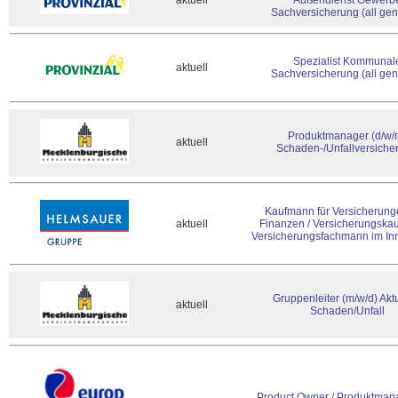
aktuell
Außendienst Gewerb
Sachversicherung (all gen
Spezialist Kommunal
aktuell
Sachversicherung (all gen
Produktmanager (d/w/
aktuell
Schaden-/Unfallversiche
Kaufmann für Versicherung
aktuell
Finanzen / Versicherungska
Versicherungsfachmann im In
Gruppenleiter (m/w/d) Aktu
aktuell
Schaden/Unfall
Product Owner / Produktmana