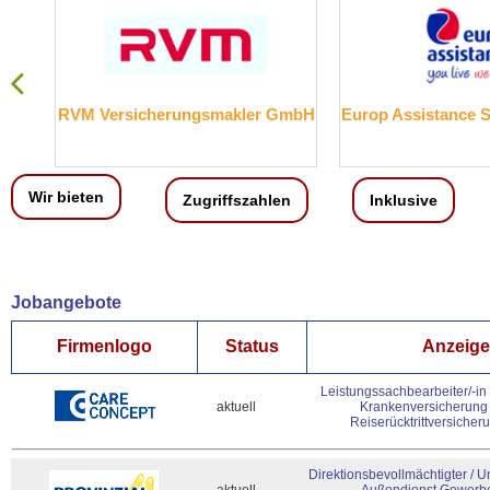
RVM Versicherungsmakler GmbH
Europ Assistance 
Wir bieten
Zugriffszahlen
Inklusive
Jobangebote
Firmenlogo
Status
Anzeigen
Leistungssachbearbeiter/-in
aktuell
Krankenversicherung 
Reiserücktrittversicher
Direktionsbevollmächtigter / U