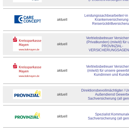
Leistungssachbearbeiter/-in
aktuell
Krankenversicherung 
Reiserücktrittversicher
Vertriebsbetreuer Versich
(Privatkunden) (m/w/d) für
aktuell
PROVINZIAL-
VERSICHERUNGSAGE
Vertriebsbetreuer Versich
aktuell
(m/w/d) für unsere gewerb
Kundinnen und Kund
Direktionsbevollmächtigter / U
aktuell
Außendienst Gewerb
Sachversicherung (all gen
Spezialist Kommunal
aktuell
Sachversicherung (all gen