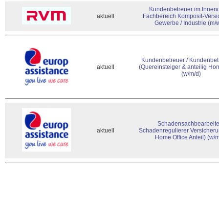
Kundenbetreuer im Innend
aktuell
Fachbereich Komposit-Versi
Gewerbe / Industrie (m/
Kundenbetreuer / Kundenbet
aktuell
(Quereinsteiger & anteilig Ho
(w/m/d)
Schadensachbearbeiter
aktuell
Schadenregulierer Versicheru
Home Office Anteil) (w/