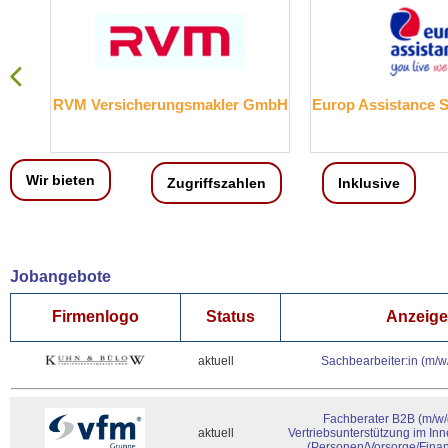
RVM Versicherungsmakler GmbH
Europ Assistance 
Wir bieten
Zugriffszahlen
Inklusive
Jobangebote
Firmenlogo
Status
Anzeigen
aktuell
Sachbearbeiter:in (m/w
Fachberater B2B (m/w/
aktuell
Vertriebsunterstützung im In
(Personen/Vorsorge/Fina