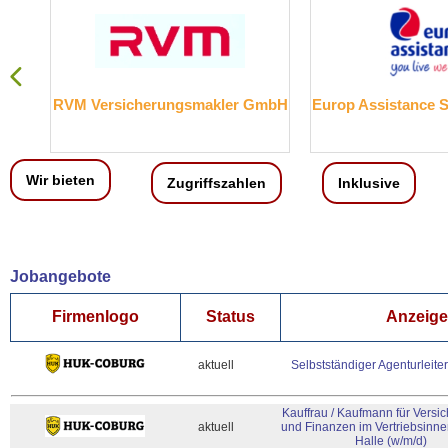
ungsmakler GmbH
Europ Assistance Services GmbH
Wir bieten
Zugriffszahlen
Inklusive
Jobangebote
Firmenlogo
Status
Anzeigen
aktuell
Selbstständiger Agenturleiter
Kauffrau / Kaufmann für Vers
aktuell
und Finanzen im Vertriebsinne
Halle (w/m/d)