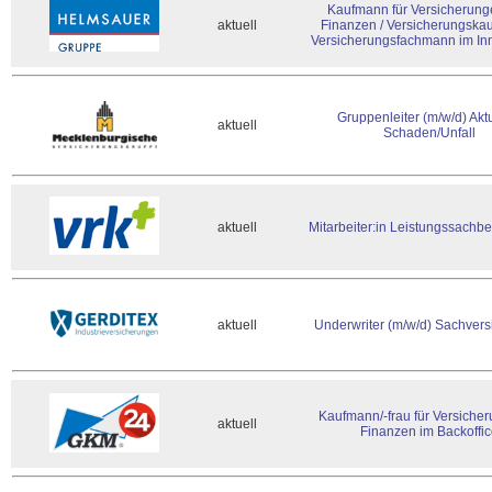
Kaufmann für Versicherung
aktuell
Finanzen / Versicherungska
Versicherungsfachmann im In
Gruppenleiter (m/w/d) Aktu
aktuell
Schaden/Unfall
aktuell
Mitarbeiter:in Leistungssachb
aktuell
Underwriter (m/w/d) Sachver
Kaufmann/-frau für Versiche
aktuell
Finanzen im Backoffi