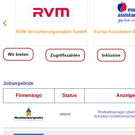
RVM Versicherungsmakler GmbH
Europ Assistance Se
Wir bieten
Zugriffszahlen
Inklusive
Jobangebote
Firmenlogo
Status
Anzeigen
Produktmanager (d/w/
aktuell
Schaden-/Unfallversiche