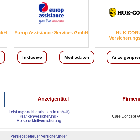
mbH
Europ Assistance Services GmbH
HUK-COB
Versicherung
Inklusive
Mediadaten
Anzeigenpre
Anzeigentitel
Firme
Leistungssachbearbeiter/-in (m/w/d)
Krankenversicherung -
Care Concept A
Reiserücktrittversicherung
Vertriebsbetreuer Versicherungen