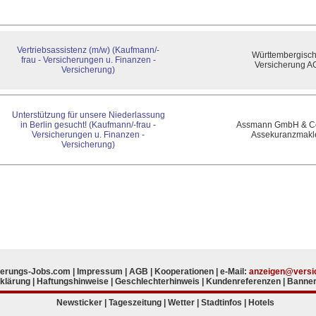
Vertriebsassistenz (m/w) (Kaufmann/-
Württembergisc
frau - Versicherungen u. Finanzen -
Versicherung A
Versicherung)
Unterstützung für unsere Niederlassung
in Berlin gesucht! (Kaufmann/-frau -
Assmann GmbH & C
Versicherungen u. Finanzen -
Assekuranzmakl
Versicherung)
herungs-Jobs.com |
Impressum
|
AGB
|
Kooperationen
| e-Mail:
anzeigen@versi
klärung
|
Haftungshinweise
|
Geschlechterhinweis
|
Kundenreferenzen
|
Banne
Newsticker
|
Tageszeitung
|
Wetter
|
Stadtinfos
|
Hotels