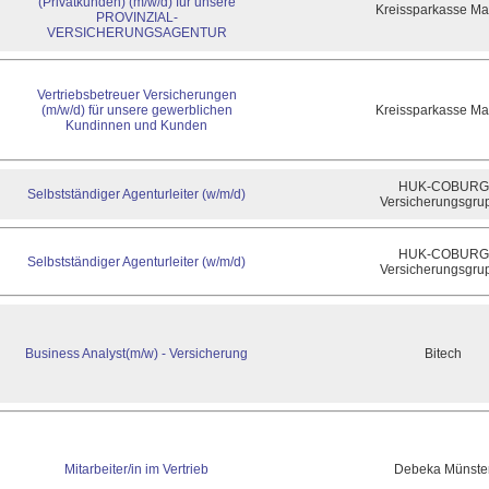
(Privatkunden) (m/w/d) für unsere
Kreissparkasse M
PROVINZIAL-
VERSICHERUNGSAGENTUR
Vertriebsbetreuer Versicherungen
(m/w/d) für unsere gewerblichen
Kreissparkasse M
Kundinnen und Kunden
HUK-COBURG
Selbstständiger Agenturleiter (w/m/d)
Versicherungsgru
HUK-COBURG
Selbstständiger Agenturleiter (w/m/d)
Versicherungsgru
Business Analyst(m/w) - Versicherung
Bitech
Mitarbeiter/in im Vertrieb
Debeka Münste