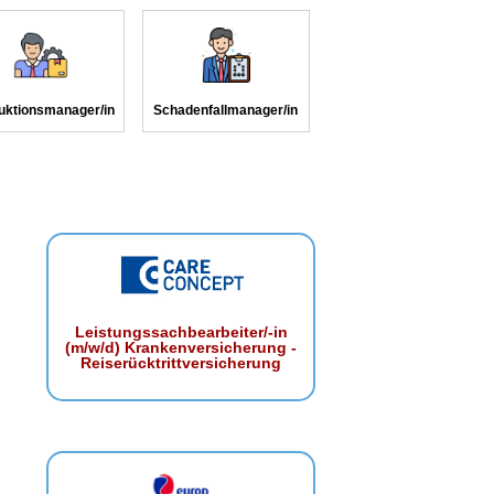
uktionsmanager/in
Schadenfallmanager/in
Leistungssachbearbeiter/-in
(m/w/d) Krankenversicherung -
Reiserücktrittversicherung