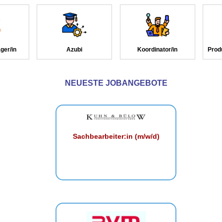
ger/in
Azubi
Koordinator/in
Prod
NEUESTE JOBANGEBOTE
Sachbearbeiter:in (m/w/d)