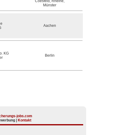
Coesfeld, Rheine,
Münster
he
Aachen
G
o. KG
Berlin
er
cherungs-jobs.com
rwerbung
|
Kontakt