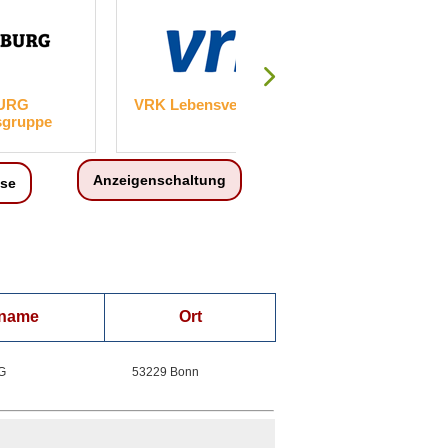
URG
VRK Lebensversicherung AG
GKM
sgruppe
Kapi
Anzeigenschaltung
ise
nname
Ort
G
53229 Bonn