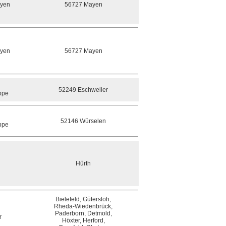
ayen
56727 Mayen
ayen
56727 Mayen
52249 Eschweiler
ppe
52146 Würselen
ppe
Hürth
Bielefeld, Gütersloh,
Rheda-Wiedenbrück,
Paderborn, Detmold,
r
Höxter, Herford,