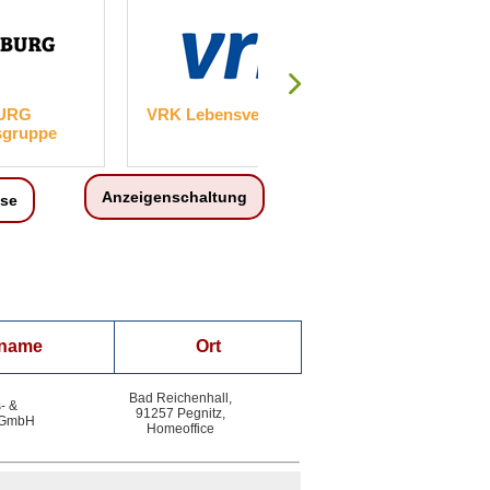
URG
VRK Lebensversicherung AG
GKM
sgruppe
Kapi
Anzeigenschaltung
ise
nname
Ort
Bad Reichenhall,
- &
91257 Pegnitz,
 GmbH
Homeoffice