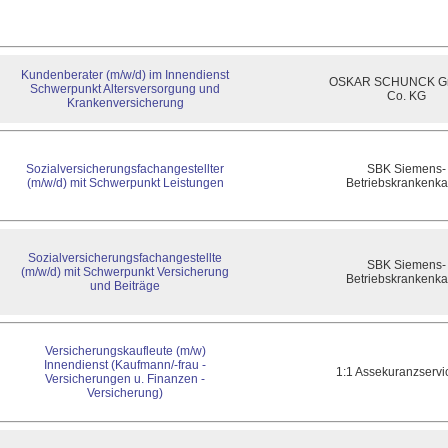
Kundenberater (m/w/d) im Innendienst
OSKAR SCHUNCK G
Schwerpunkt Altersversorgung und
Co. KG
Krankenversicherung
Sozialversicherungsfachangestellter
SBK Siemens-
(m/w/d) mit Schwerpunkt Leistungen
Betriebskrankenk
Sozialversicherungsfachangestellte
SBK Siemens-
(m/w/d) mit Schwerpunkt Versicherung
Betriebskrankenk
und Beiträge
Versicherungskaufleute (m/w)
Innendienst (Kaufmann/-frau -
1:1 Assekuranzservi
Versicherungen u. Finanzen -
Versicherung)