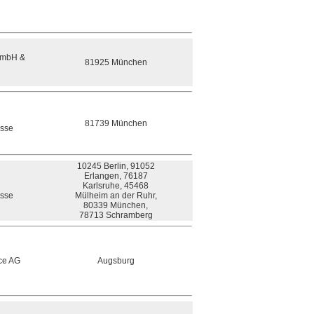
mbH &
81925 München
81739 München
asse
10245 Berlin, 91052
Erlangen, 76187
Karlsruhe, 45468
asse
Mülheim an der Ruhr,
80339 München,
78713 Schramberg
ce AG
Augsburg