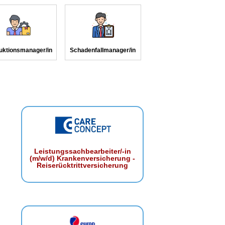
uktionsmanager/in
Schadenfallmanager/in
Leistungssachbearbeiter/-in
(m/w/d) Krankenversicherung -
Reiserücktrittversicherung