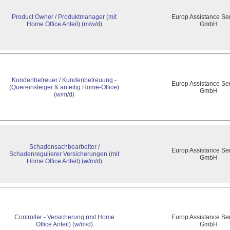
Product Owner / Produktmanager (mit
Europ Assistance Se
Home Office Anteil) (m/w/d)
GmbH
Kundenbetreuer / Kundenbetreuung -
Europ Assistance Se
(Quereinsteiger & anteilig Home-Office)
GmbH
(w/m/d)
Schadensachbearbeiter /
Europ Assistance Se
Schadenregulierer Versicherungen (mit
GmbH
Home Office Anteil) (w/m/d)
Controller - Versicherung (mit Home
Europ Assistance Se
Office Anteil) (w/m/d)
GmbH