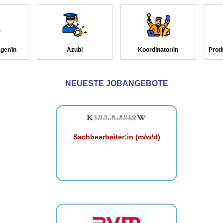
ger/in
Azubi
Koordinator/in
Prod
NEUESTE JOBANGEBOTE
Sachbearbeiter:in (m/w/d)