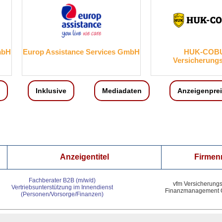
mbH
Europ Assistance Services GmbH
HUK-COB
Versicherung
Inklusive
Mediadaten
Anzeigenpre
Anzeigentitel
Firme
Fachberater B2B (m/w/d)
vfm Versicherungs
Vertriebsunterstützung im Innendienst
Finanzmanagement
(Personen/Vorsorge/Finanzen)