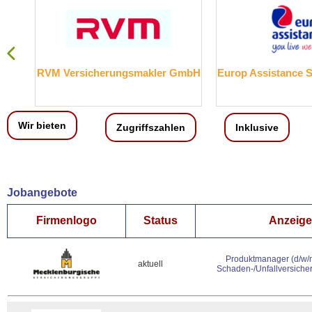
RVM Versicherungsmakler GmbH
Europ Assistance 
Wir bieten
Zugriffszahlen
Inklusive
Jobangebote
Firmenlogo
Status
Anzeigen
Produktmanager (d/w/
aktuell
Schaden-/Unfallversiche