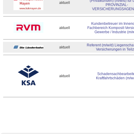
(Privatkunden) (m/w/d) für
aktuell
PROVINZIAL-
VERSICHERUNGSAGE
Kundenbetreuer im Innend
aktuell
Fachbereich Komposit-Versi
Gewerbe / Industrie (m/
Referent (m/w/d) Liegenscha
aktuell
Versicherungen in Teilz
Schadensachbearbeit
aktuell
Kraftfahrtschäden (m/w