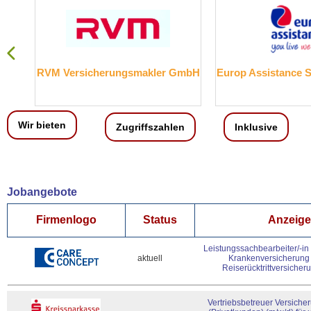
RVM Versicherungsmakler GmbH
Europ Assistance 
Wir bieten
Zugriffszahlen
Inklusive
Jobangebote
Firmenlogo
Status
Anzeigen
Leistungssachbearbeiter/-in
aktuell
Krankenversicherung 
Reiserücktrittversicher
Vertriebsbetreuer Versich