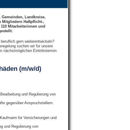
e, Gemeinden, Landkreise,
tgliedern Haftpflicht-,
 110 Mitarbeiterinnen und
estellt.
beruflich gern weiterentwickeln?
eregelung suchen wir für unsere
m nächstmöglichen Eintrittstermin
häden (m/w/d)
 Bearbeitung und Regulierung von
nfte gegenüber Anspruchstellern.
 Kaufmann für Versicherungen und
ung und Regulierung von