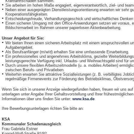
Kraftfahrtschäden sammeln.
Sie arbeiten im hohen Maße engagiert, eigenverantwortlich, ziel- und teamo
Neben einer ausgeprägten Dienstleistungsorientierung erwarten wir sehr 
Kooperationsfähigkeiten.
Entscheidungsfreude, Verhandlungsgeschick und wirtschaftliches Denken u
Einen sicheren Umgang mit den Office-Anwendungen setzen wir voraus, eb
Bildschirmarbeit im Rahmen unserer papierlosen Aktenbearbeitung.
Unser Angebot für Sie:
Wir bieten Ihnen einen sicheren Arbeitsplatz mit einem anspruchsvollen u
Aufgabengebiet.
Als Berufsanfänger (m/w/d) erhalten Sie eine umfassende Einarbeitung.
Ein professionelles und angenehmes Arbeitsklima, gezielte Weiterbildung
leistungsgerechte Verfügung inkl. Urlaubs- und Weihnachtsgeld sind für un
Durch unsere flexiblen Arbeitszeitmodelle (u. a. mobiles Arbeiten) ermögli
zwischen Berufs- und Privatleben.
Weiterhin erwarten Sie attraktive Sozialleistungen (z. B. verbilligtes Jo
regelmäßige Firmenevents zur Förderung des Betriebsklimas, Obstverso
Wenn Sie sich in unserer Anzeige wiedergefunden haben, freuen wir uns auf
unterlagen unter Angabe Ihrer Gehaltsvorstellung und Ihrer frühestmöglichen
Informationen über uns finden Sie unter:
www.ksa.de
Ihre Bewerbungsunterlagen richten Sie bitte an:
KSA
Kommunaler Schadenausgleich
Frau Gabriela Estner
Konrad-Wolf-Straße 91/92