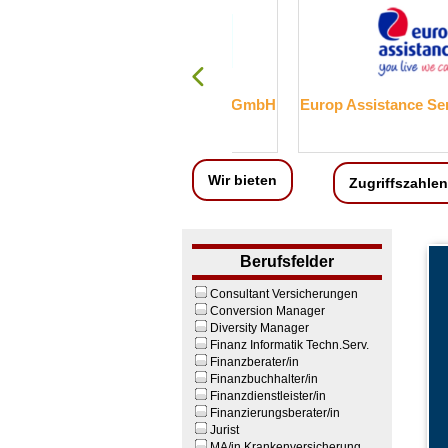
 Versicherungsmakler GmbH
Europ Assistance Services G
Wir bieten
Zugriffszahlen
Berufsfelder
Consultant Versicherungen
Conversion Manager
Diversity Manager
Finanz Informatik Techn.Serv.
Finanzberater/in
Finanzbuchhalter/in
Finanzdienstleister/in
Finanzierungsberater/in
Jurist
MA/in Krankenversicherung