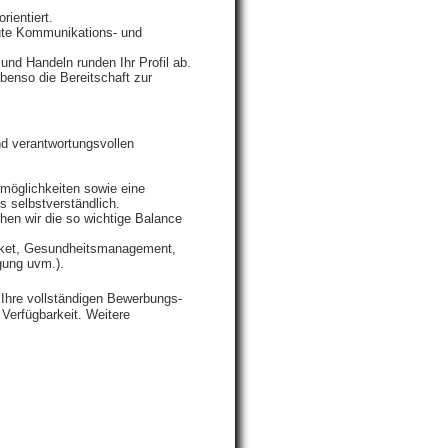
rientiert.
gute Kommunikations- und
nd Handeln runden Ihr Profil ab.
enso die Bereitschaft zur
nd verantwortungsvollen
smöglichkeiten sowie eine
s selbstverständlich.
chen wir die so wichtige Balance
bticket, Gesundheitsmanagement,
rgung uvm.).
 Ihre vollständigen Bewerbungs­
 Verfügbarkeit. Weitere