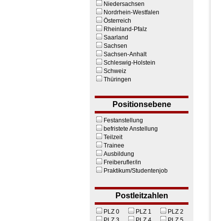
Niedersachsen
Nordrhein-Westfalen
Österreich
Rheinland-Pfalz
Saarland
Sachsen
Sachsen-Anhalt
Schleswig-Holstein
Schweiz
Thüringen
Positionsebene
Festanstellung
befristete Anstellung
Teilzeit
Trainee
Ausbildung
Freiberufler/in
Praktikum/Studentenjob
Postleitzahlen
PLZ 0
PLZ 1
PLZ 2
PLZ 3
PLZ 4
PLZ 5