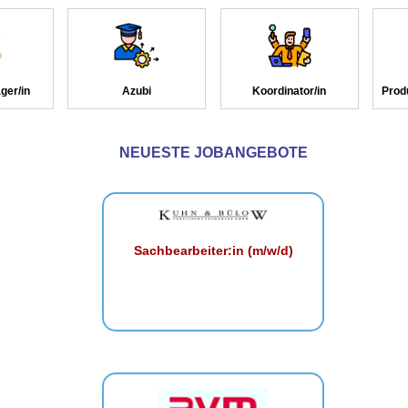
ger/in
Azubi
Koordinator/in
Prod
NEUESTE JOBANGEBOTE
Sachbearbeiter:in (m/w/d)