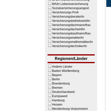
MA/in Lebensversicherung
Sozialversicherungsangest.
Versicherungs-Profi
Versicherungsberater/in
Versicherungsbetriebswirt/in
Versicherungsfachmann/frau
Versicherungsfachwirt/in
Versicherungskaufmann/frau
Versicherungsmakler/in
Versicherungsmathematiker/in
Versicherungstechniker/in
Regionen/Länder
Andere Länder
Baden-Württemberg
Bayern
Berlin
Brandenburg
Bremen
Deutschlandweit
Europaweit
Hamburg
Hessen
Mecklenburg-Vorpommern