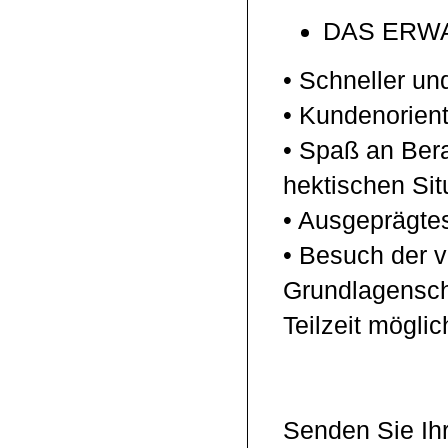
DAS ERWA
• Schneller un
• Kundenorien
• Spaß an Bera
hektischen Sit
• Ausgeprägt
• Besuch der v
Grundlagensch
Teilzeit möglic
Senden Sie Ih