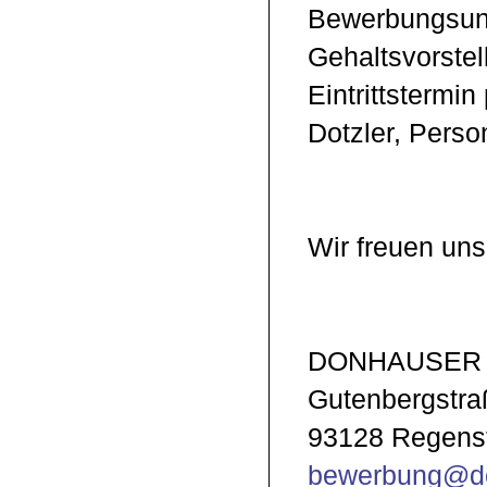
Bewerbungsunt
Gehaltsvorste
Eintrittstermi
Dotzler, Perso
Wir freuen uns
DONHAUSER s
Gutenbergstra
93128 Regens
bewerbung@d