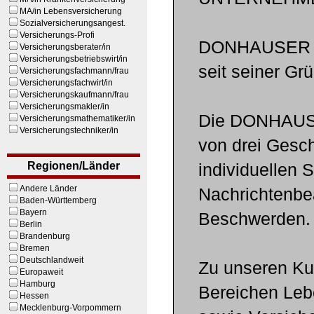
MA/in Lebensversicherung
Sozialversicherungsangest.
Versicherungs-Profi
DONHAUSER ist
Versicherungsberater/in
Versicherungsbetriebswirt/in
seit seiner Gr
Versicherungsfachmann/frau
Versicherungsfachwirt/in
Versicherungskaufmann/frau
Versicherungsmakler/in
Die DONHAUSE
Versicherungsmathematiker/in
Versicherungstechniker/in
von drei Gesch
Regionen/Länder
individuellen S
Andere Länder
Nachrichtenbea
Baden-Württemberg
Bayern
Beschwerden.
Berlin
Brandenburg
Bremen
Deutschlandweit
Zu unseren K
Europaweit
Hamburg
Bereichen Lebe
Hessen
Mecklenburg-Vorpommern