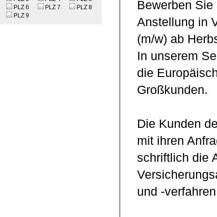
Bewerben Sie si
PLZ 6
PLZ 7
PLZ 8
PLZ 9
Anstellung in V
(m/w) ab Herb
In unserem Se
die Europäisc
Großkunden.
Die Kunden de
mit ihren Anfr
schriftlich die
Versicherungsa
und -verfahren