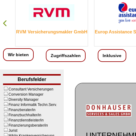
RVM Versicherungsmakler GmbH
Europ Assistance S
Wir bieten
Zugriffszahlen
Inklusive
Berufsfelder
Consultant Versicherungen
Conversion Manager
Diversity Manager
Finanz Informatik Techn.Serv.
Finanzberater/in
Finanzbuchhalter/in
Finanzdienstleister/in
Finanzierungsberater/in
Jurist
UNTERNEHM
MA/in Krankenversicherung