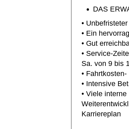
DAS ERWA
• Unbefristeter
• Ein hervorra
• Gut erreichb
• Service-Zeit
Sa. von 9 bis 
• Fahrtkosten
• Intensive Be
• Viele intern
Weiterentwick
Karriereplan