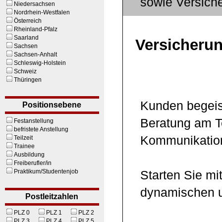
sowie Versich
Niedersachsen
Nordrhein-Westfalen
Österreich
Rheinland-Pfalz
Saarland
Versicherun
Sachsen
Sachsen-Anhalt
Schleswig-Holstein
Schweiz
Thüringen
Kunden begeist
Positionsebene
Beratung am Te
Festanstellung
befristete Anstellung
Kommunikation
Teilzeit
Trainee
Ausbildung
Freiberufler/in
Praktikum/Studentenjob
Starten Sie mi
dynamischen u
Postleitzahlen
PLZ 0
PLZ 1
PLZ 2
PLZ 3
PLZ 4
PLZ 5